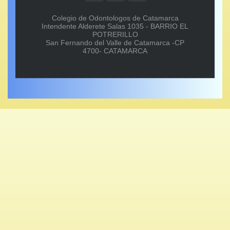
Colegio de Odontologos de Catamarca
Intendente Alderete Salas 1035 - BARRIO EL
POTRERILLO
San Fernando del Valle de Catamarca -CP
4700- CATAMARCA