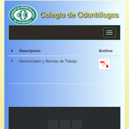
Colegio de Odontólogos
de Catamarca
Toggle
navigation
#
Descripcion
Archivo
1
Nomenclador y Normas de Trabajo