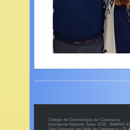
Colegio de Odontologos de Catamarca
Intendente Alderete Salas 1035 - BARRIO
San Fernando del Valle de Catamarca -C