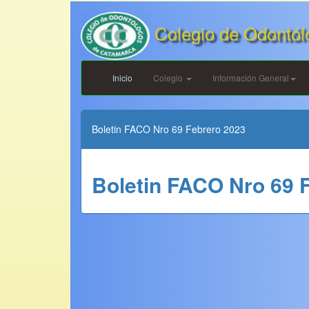
Colegio de Odontól
Inicio
Colegio
Información General
Boletin FACO Nro 69 Febrero 2023
Boletin FACO Nro 69 