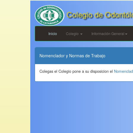
Colegio de Odontól
Inicio
Colegio
Información General
Nomenclador y Normas de Trabajo
Colegas el Colegio pone a su disposicion el
Nomenclado