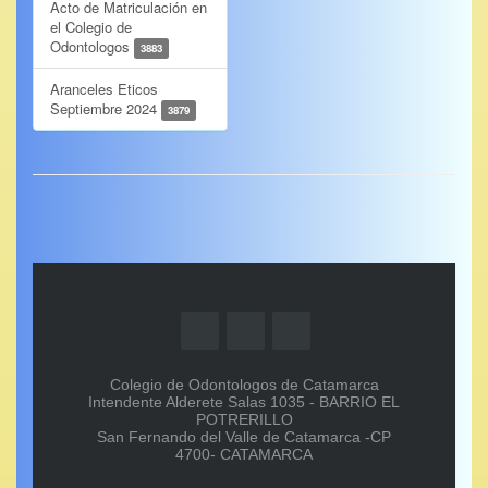
Acto de Matriculación en
el Colegio de
Odontologos
3883
Aranceles Eticos
Septiembre 2024
3879
Colegio de Odontologos de Catamarca
Intendente Alderete Salas 1035 - BARRIO EL
POTRERILLO
San Fernando del Valle de Catamarca -CP
4700- CATAMARCA