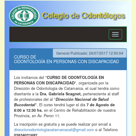
Colegio de Odontólogos
de Catamarca
Toggle
navigation
General Publicado: 26/07/2017 12:50:04
CURSO DE
ODONTOLOGÍA EN PERSONAS CON DISCAPACIDAD
Los invitamos del "
CURSO DE ODONTOLOGÍA EN
", organizada por la
PERSONAS CON DISCAPACIDAD
Dirección de Odontologia de Catamarca, el cual tendra como
disertante a la
perteneciente al staff
Dra. Gabriela Scagnet,
de profesionales del al "
Dirección Nacional de Salud
". El curso tendrá luger el dia
Bucodental
7 de Agosto de
en el Centro de Rehabilitación de nuestra
8:00 a 12:30 hs.
Provincia, en Av. Peron 11.
La inscripción es gratuita y se puede realizar por email a
direccionodontologiacatamarcacat@gmail.com
o al Telefono
03834021692.