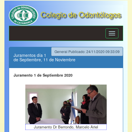
Colegio de Odontólogos
de Catamarca
Toggle
navigation
General Publicado: 24/11/2020 09:33:09
Juramentos día 1
de Septiembre, 11 de Noviembre
Juramento 1 de Septiembre 2020
Juramento Dr Berrondo, Marcelo Ariel