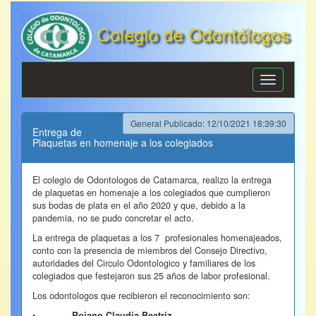
Colegio de Odontólogos
de Catamarca
Toggle
navigation
General Publicado: 12/10/2021 18:39:30
Entrega de
Plaquetas en homenaje a los colegiados
El colegio de Odontologos de Catamarca, realizo la entrega
de plaquetas en homenaje a los colegiados que cumplieron
sus bodas de plata en el año 2020 y que, debido a la
pandemia, no se pudo concretar el acto.
La entrega de plaquetas a los 7 profesionales homenajeados,
conto con la presencia de miembros del Consejo Directivo,
autoridades del Circulo Odontologico y familiares de los
colegiados que festejaron sus 25 años de labor profesional.
Los odontologos que recibieron el reconocimiento son:
•
Rojano Claudia Beatriz