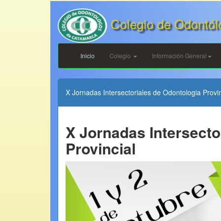
Colegio de Odontól
Inicio
Colegio
Información General
X Jornadas Intersectoriales de Odontologia Provi
X Jornadas Intersecto
Provincial